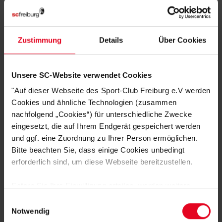
Zustimmung
Details
Über Cookies
SC Freiburg
Bademantel rot mit Kapuze
Unsere SC-Website verwendet Cookies
€ 59,95
"Auf dieser Webseite des Sport-Club Freiburg e.V werden
Cookies und ähnliche Technologien (zusammen
nachfolgend „Cookies“) für unterschiedliche Zwecke
eingesetzt, die auf Ihrem Endgerät gespeichert werden
und ggf. eine Zuordnung zu Ihrer Person ermöglichen.
Bitte beachten Sie, dass einige Cookies unbedingt
erforderlich sind, um diese Webseite bereitzustellen.
Sofern Sie Ihre Einwilligung erteilen, werden weitere
Cookies eingesetzt mittels derer auch personenbezogene
Einwilligungsauswahl
DAS KÖNNTE DIR AUCH
Daten von Ihnen (z.B. persönlichen Identifikatoren oder
Notwendig
IP-Adressen) verarbeitet werden. Durch Klicken auf den