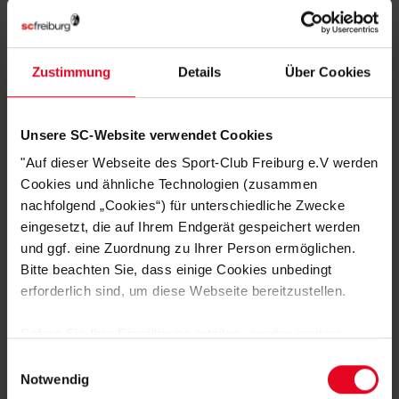
Zustimmung
Details
Über Cookies
SC Freiburg
Bademantel rot mit Kapuze
Unsere SC-Website verwendet Cookies
€ 59,95
"Auf dieser Webseite des Sport-Club Freiburg e.V werden
Cookies und ähnliche Technologien (zusammen
nachfolgend „Cookies“) für unterschiedliche Zwecke
eingesetzt, die auf Ihrem Endgerät gespeichert werden
und ggf. eine Zuordnung zu Ihrer Person ermöglichen.
Bitte beachten Sie, dass einige Cookies unbedingt
erforderlich sind, um diese Webseite bereitzustellen.
Sofern Sie Ihre Einwilligung erteilen, werden weitere
Cookies eingesetzt mittels derer auch personenbezogene
Einwilligungsauswahl
DAS KÖNNTE DIR AUCH
Daten von Ihnen (z.B. persönlichen Identifikatoren oder
Notwendig
IP-Adressen) verarbeitet werden. Durch Klicken auf den