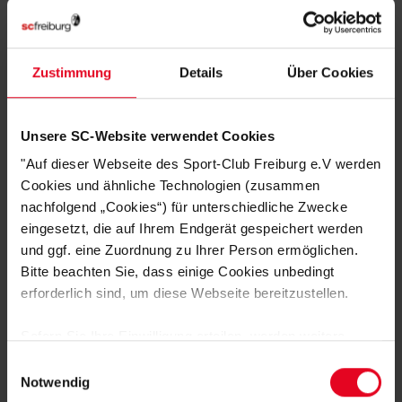
Zustimmung
Details
Über Cookies
SC Freiburg
Bademantel rot mit Kapuze
Unsere SC-Website verwendet Cookies
€ 59,95
"Auf dieser Webseite des Sport-Club Freiburg e.V werden
Cookies und ähnliche Technologien (zusammen
nachfolgend „Cookies“) für unterschiedliche Zwecke
eingesetzt, die auf Ihrem Endgerät gespeichert werden
und ggf. eine Zuordnung zu Ihrer Person ermöglichen.
Bitte beachten Sie, dass einige Cookies unbedingt
erforderlich sind, um diese Webseite bereitzustellen.
Sofern Sie Ihre Einwilligung erteilen, werden weitere
Cookies eingesetzt mittels derer auch personenbezogene
Einwilligungsauswahl
DAS KÖNNTE DIR AUCH
Daten von Ihnen (z.B. persönlichen Identifikatoren oder
Notwendig
IP-Adressen) verarbeitet werden. Durch Klicken auf den