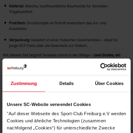
Material
: Weiche, hautfreundliche Baumwolle für höchsten
Tragekomfort.
Praktisch
: Druckknöpfe im Schritt erleichtern das An- und
Ausziehen.
Verpackung
: Geliefert in einer hübschen Geschenkbox – ideal für
junge SCF-Fans oder als Geschenk zur Geburt.
Mit diesem Set beginnt Fanliebe schon in der Wiege –
zwei Bodies, ein
Verein, 100 % SC Freiburg!
HERSTELLERANGABEN
Zustimmung
Details
Über Cookies
KUNDENBEWERTUNGEN (2)
Unsere SC-Website verwendet Cookies
Artikelnummer:
25-100205
"Auf dieser Webseite des Sport-Club Freiburg e.V werden
Logistiknummer:
EM001776-001
Cookies und ähnliche Technologien (zusammen
nachfolgend „Cookies“) für unterschiedliche Zwecke