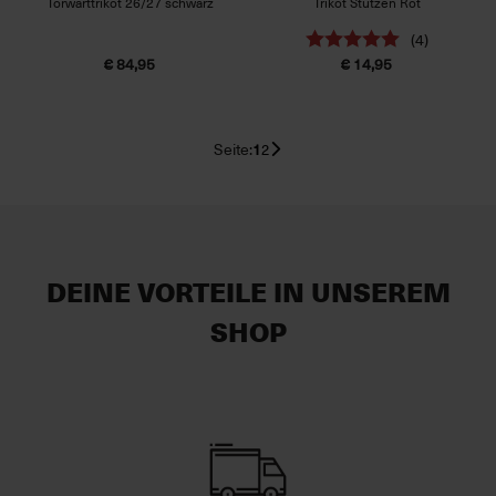
Torwarttrikot 26/27 schwarz
Trikot Stutzen Rot
(4)
€ 84,95
€ 14,95
Seite:
1
2
DEINE VORTEILE IN UNSEREM
SHOP