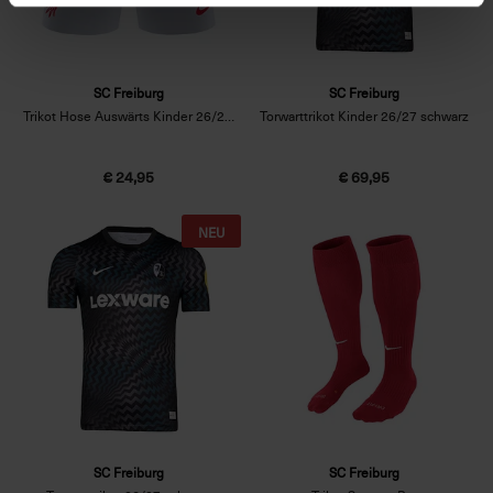
SC Freiburg
SC Freiburg
Trikot Hose Auswärts Kinder 26/27 weiß
Torwarttrikot Kinder 26/27 schwarz
€ 24,95
€ 69,95
NEU
SC Freiburg
SC Freiburg