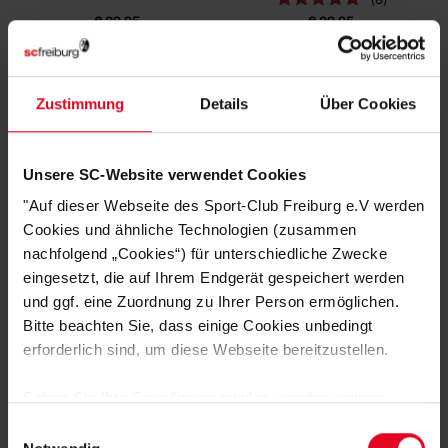
€ 29,95
€ 29,95
NEU
NEU
Zustimmung
Details
Über Cookies
Unsere SC-Website verwendet Cookies
"Auf dieser Webseite des Sport-Club Freiburg e.V werden
Cookies und ähnliche Technologien (zusammen
nachfolgend „Cookies“) für unterschiedliche Zwecke
eingesetzt, die auf Ihrem Endgerät gespeichert werden
SC Freiburg
SC Freiburg
und ggf. eine Zuordnung zu Ihrer Person ermöglichen.
Trikot Hose 26/27 rot
Stutzen 26/27 purple
Bitte beachten Sie, dass einige Cookies unbedingt
erforderlich sind, um diese Webseite bereitzustellen.
€ 29,95
€ 14,95
Sofern Sie Ihre Einwilligung erteilen, werden weitere
NEU
NEU
Cookies eingesetzt mittels derer auch personenbezogene
Einwilligungsauswahl
Daten von Ihnen (z.B. persönlichen Identifikatoren oder